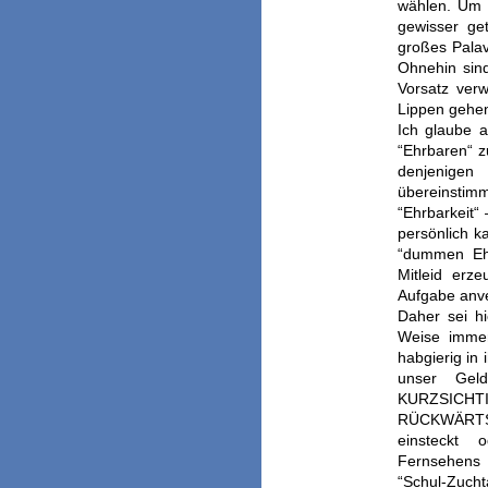
wählen. Um 
gewisser ge
großes Palave
Ohnehin sin
Vorsatz verw
Lippen gehe
Ich
glaube a
“Ehrbaren“ z
denjenige
übereinstim
“Ehrbarkeit“
persönlich 
“dummen Ehr
Mitleid erz
Aufgabe anve
Daher sei hi
Weise immer
habgierig in 
unser Gel
KURZSICHT
RÜCKWÄRTS V
einsteckt 
Fernsehens 
“Schul-Zucht