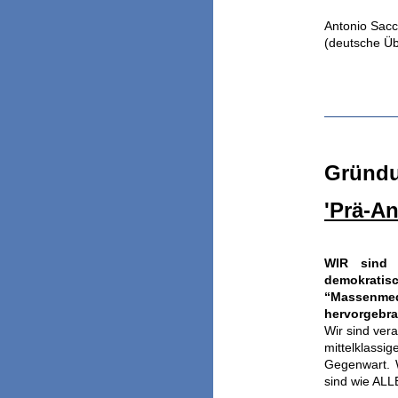
Antonio Sacc
(deutsche Üb
Gründu
'Prä-An
WIR sind 
demokratisc
“Massenmed
hervorgebra
Wir sind ver
mittelklassig
Gegenwart. 
sind wie ALL