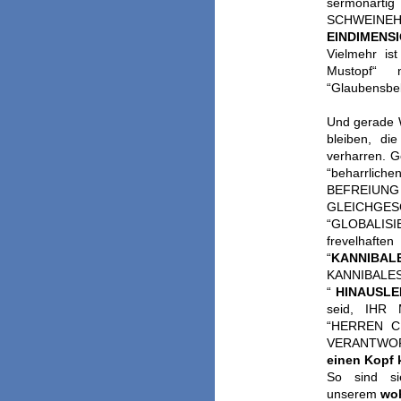
sermonar
SCHWEINEHUN
EINDIMENS
Vielmehr is
Mustopf“ 
“Glaubensbek
Und gerade
bleiben, di
verharren. 
“beharrlichen
BEFREIUNG 
GLEICHGE
“GLOBALISI
frevelha
“
KANNIBAL
KANNIBALES
“
HINAUSLE
seid, IHR
“HERREN C
VERANTWORT
einen Kopf 
So sind s
unserem
woh