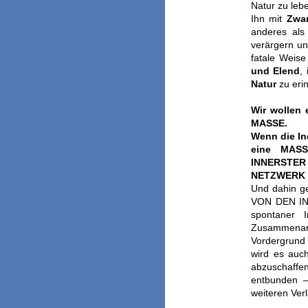
Natur zu leb
Ihn mit
Zwa
anderes al
verärgern un
fatale Weise
und Elend
,
Natur
zu eri
Wir wollen
MASSE.
Wenn die In
eine MAS
INNERSTER
NETZWERK 
Und dahin ge
VON DEN INS
spontaner I
Zusammenarbe
Vordergrund 
wird es auc
abzuschaffen
entbunden 
weiteren Verl