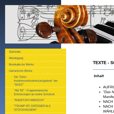
Startseite
Werdegang
TEXTE - 
Musikalische Werke
Literarische Werke
Inhalt
Die "Zehn
Insektensektsekten(an)gebote" der
"AGEZ"
AUFRU
"Abi '82" - Fragmentarische
"Das N
Erinnerungen an meine Schulzeit
Manife
"RADETZKY-MARSCH!"
NACH 
"TRUMP IST GRÖSSER ALS
NACH 
STOCKHAUSEN!"
WÄHLE 