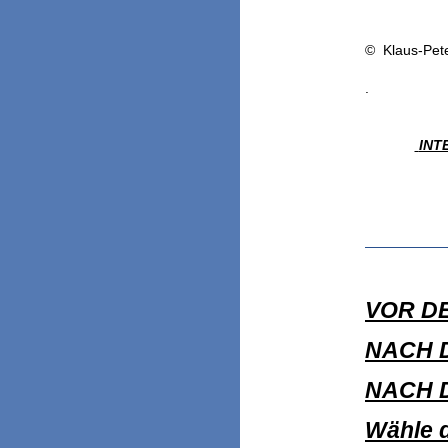
© Klaus-Pet
Frei
.
INT
VOR DE
NACH
NACH 
Wähle 