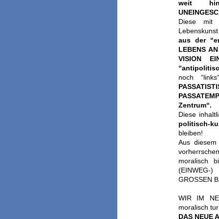
weit hin
UNEINGESC
Diese mit 
Lebenskunst 
aus der “er
LEBENS AN
VISION E
“antipoliti
noch “links
PASSATIST
PASSATEMPI
Zentrum“.
Diese inhalt
politisch-k
bleiben!
Aus diesem g
vorherrsche
moralisch 
(EINWEG-
GROSSEN B
WIR IM NEUE
moralisch t
DAS NEUE 