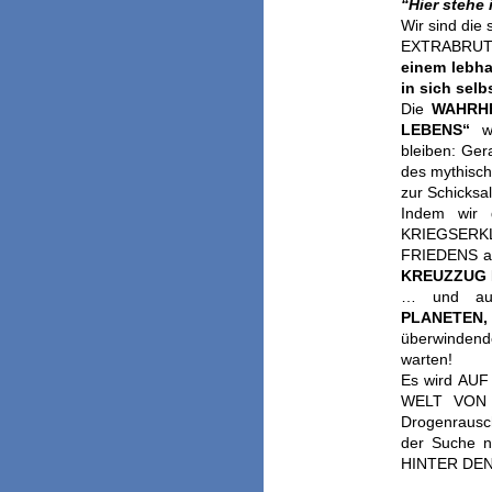
“Hier stehe
Wir sind di
EXTRABRUT
einem lebha
in sich selbs
Die
WAHRH
LEBENS“
wi
bleiben: Ge
des mythisch
zur Schicksal
Indem wir
KRIEGSER
FRIEDENS ab
KREUZZUG 
… und a
PLANETEN
überwindend
warten!
Es wird AUF
WELT VON E
Drogenrausc
der Suche 
HINTER DE