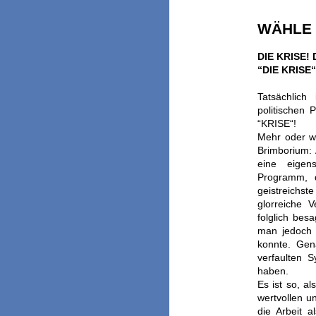
WÄHLE D
DIE KRISE! 
“DIE KRISE
Tatsächlich
politischen 
“KRISE“!
Mehr oder we
Brimborium: 
eine eigen
Programm, 
geistreichste
glorreiche V
folglich be
man jedoch 
konnte. Gen
verfaulten S
haben.
Es ist so, a
wertvollen
un
die Arbeit 