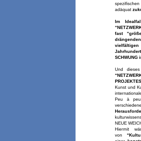
spezifischen
adäquat
zuku
Im Idealf
“NETZWERK“
fast “größ
drängenden
vielfälti
Jahrhunde
SCHWUNG in 
Und dieses
“NETZWER
PROJEKTE
Kunst und Ku
international
Peu à peu
verschiedene
Herausford
kulturwissen
NEUE WEIC
Hiermit w
von
“Kultu