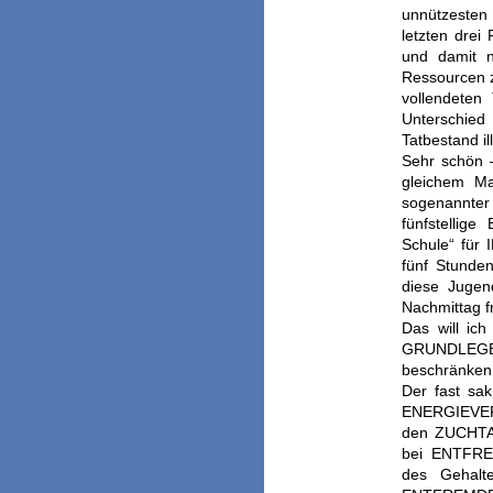
unnützesten 
letzten drei
und damit ni
Ressourcen z
vollendeten
Unterschied
Tatbestand il
Sehr schön –
gleichem Maß
sogenannter
fünfstellige
Schule“ für 
fünf Stunde
diese Jugen
Nachmittag f
Das will ic
GRUNDLEGEN
beschränken,
Der fast s
ENERGIEVER
den ZUCHTA
bei ENTFR
des Gehalte