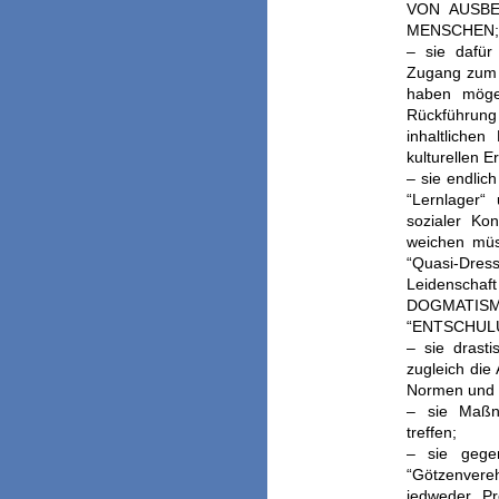
VON AUSB
MENSCHEN;
– sie dafür
Zugang zum 
haben möge
Rückführung
inhaltlichen
kulturellen 
– sie endlic
“Lernlager
sozialer Ko
weichen müs
“Quasi-Dress
Leidenscha
DOGMATIS
“ENTSCHUL
– sie drast
zugleich die
Normen und G
– sie Maßna
treffen;
– sie gege
“Götzenvere
jedweder Pro