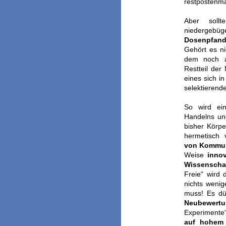
restpostenma
Aber soll
niedergeb
Dosenpfan
Gehört es ni
dem noch an
Restteil der
eines sich i
selektierend
So wird ein
Handelns un
bisher Körpe
hermetisch
von Kommun
Weise
innov
Wissenscha
Freie“ wird 
nichts wenig
muss! Es dür
Neubewert
Experimente
auf hohem