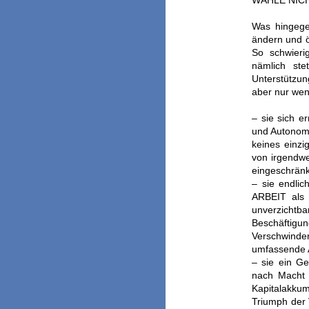
WÄHLE NICH
Was hingege
ändern und ö
So schwierig
nämlich ste
Unterstützun
aber nur we
– sie sich e
und Autonomi
keines einzi
von irgendw
eingeschrän
– sie endl
ARBEIT als A
unverzichtba
Beschäftigun
Verschwind
umfassende A
– sie ein Ge
nach Macht 
Kapitalakku
Triumph der