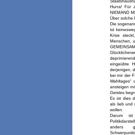
Staatshaush
Hurra! Für 
NIEMAND ME
Über solche D
Die sogenann
ist keineswe
Krise steck
Menschen, un
GEMEINSAM 
Glücklicher
deprimierend
eingeübte H
derjenigen, 
bei mir der F
Wahltages“
ansteigen m
Geistes begr
Es ist dies
als lieb und
wollen.
Darum ist 
Politikdarst
anders g
Schwerpunkts