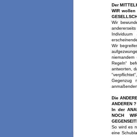
Der MITTEL
WIR wolle
GESELLSCH
Wir bewunde
anderersei
Individuum
erscheinende
Wir begreife
aufgezwung
niemandem d
Regeln“ be
antworten, d
“verpflicht
Gegenzug 
anmaßenden “
Die ANDERE
ANDEREN ?
In der AN
NOCH WIR
GEGENSEITI
So wird es n
eine Schubl