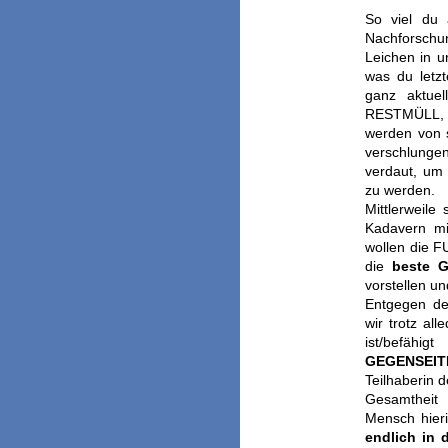
So viel du 
Nachforschu
Leichen in u
was du letzt
ganz aktuel
RESTMÜLL, d
werden von 
verschlung
verdaut, um
zu werden.
Mittlerweil
Kadavern mi
wollen die 
die
beste G
vorstellen u
Entgegen der
wir trotz a
ist/befähi
GEGENSEIT
Teilhaberin 
Gesamtheit 
Mensch hier
endlich in d