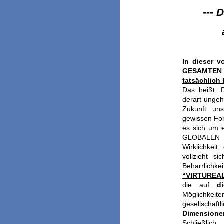
--- 
In dieser 
GESAMTEN M
tatsächlich
Das heißt: 
derart unge
Zukunft uns
gewissen F
es sich um e
GLOBALEN N
Wirklichkei
vollzieht s
Beharrlichke
“VIRTUREALI
die auf
d
Möglichk
gesellschaf
Dimensione
Schließli