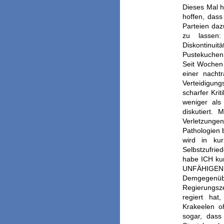
Dieses Mal h
hoffen, das
Parteien da
zu lassen
Diskontinu
Pustekuchen
Seit Wochen 
einer nachtr
Verteidigun
scharfer Krit
weniger als
diskutiert. 
Verletzunge
Pathologien b
wird in ku
Selbstzufri
habe ICH ku
UNFÄHIGEN!
Demgegenüb
Regierungsze
regiert hat
Krakeelen o
sogar, das