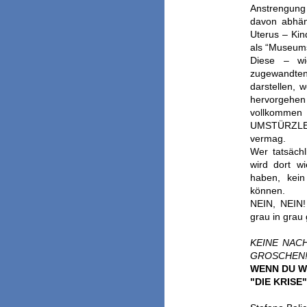
Anstrengung
davon abhäng
Uterus – Kind
als “Museums
Diese – wi
zugewandten
darstellen, 
hervorgehen 
vollkomme
UMSTÜRZLER
vermag.
Wer tatsäch
wird dort wi
haben, kei
können.
NEIN, NEIN!
grau in gra
KEINE NAC
GROSCHEN
WENN DU W
"DIE KRISE"