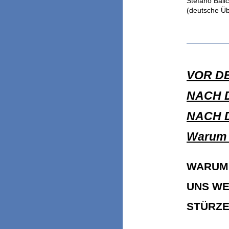
Stefano Balic
(deutsche Üb
VOR DE
NACH
NACH 
Warum 
WARUM 
UNS WE
STÜRZE