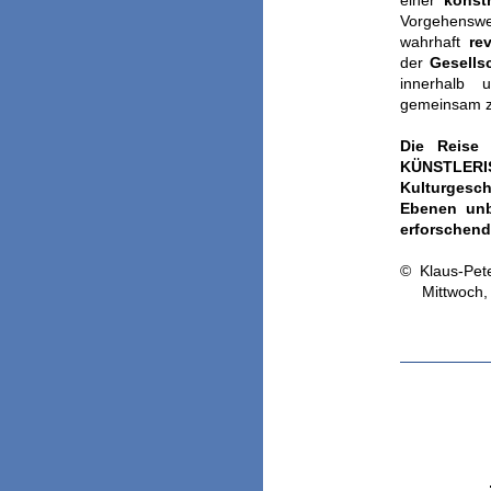
einer
konst
Vorgehensw
wahrhaft
re
der
Gesellsc
innerhalb u
gemeinsam z
Die Reise
KÜNSTLER
Kulturgesc
Ebenen unb
erforschend
© Klaus-Pet
Mittwoch, d