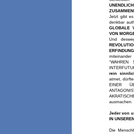
UNENDLICH
ZUSAMMEN
Jetzt gibt 
denkbar auth
GLOBALE V
VON MORG
Und deswe
REVOLUTIO
ERFINDUN
miteinand
“WAHREN S
INTERFUTURIS
rein sinnli
atmet, dürfte
EINER Ü
ANTAGON
AKRATISC
ausmachen.
Jeder von
IN UNSEREN
Die Mensch