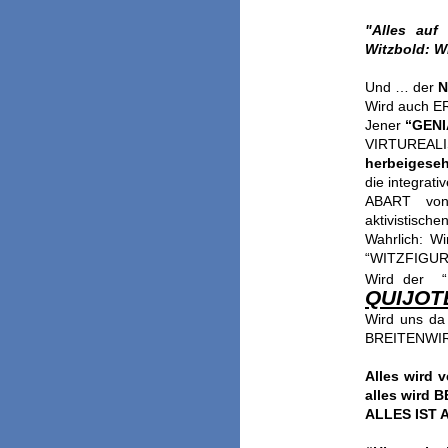
"Alles auf
Witzbold: 
Und … der
N
Wird auch E
Jener
“GEN
VIRTUREALI
herbeigese
die integra
ABART von 
aktivistisch
Wahrlich: 
“WITZFIGUR
Wird der
QUIJOT
Wird uns d
BREITENWIR
Alles wird v
alles wird BE
ALLES IST 