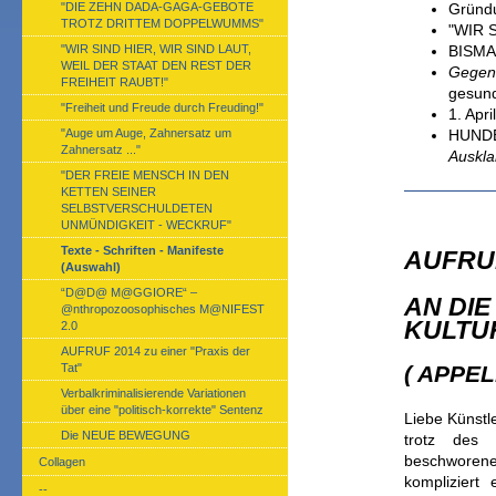
"DIE ZEHN DADA-GAGA-GEBOTE
Gründu
TROTZ DRITTEM DOPPELWUMMS"
"WIR 
"WIR SIND HIER, WIR SIND LAUT,
BISM
WEIL DER STAAT DEN REST DER
Gegen 
FREIHEIT RAUBT!"
gesun
"Freiheit und Freude durch Freuding!"
1. Apr
"Auge um Auge, Zahnersatz um
HUNDE
Zahnersatz ..."
Auskla
"DER FREIE MENSCH IN DEN
KETTEN SEINER
SELBSTVERSCHULDETEN
UNMÜNDIGKEIT - WECKRUF"
Texte - Schriften - Manifeste
AUFRUF
(Auswahl)
“D@D@ M@GGIORE“ –
AN DIE
@nthropozoosophisches M@NIFEST
KULTU
2.0
AUFRUF 2014 zu einer "Praxis der
Tat"
( APPE
Verbalkriminalisierende Variationen
über eine "politisch-korrekte" Sentenz
Liebe Künstl
Die NEUE BEWEGUNG
trotz de
beschworen
Collagen
kompliziert
--