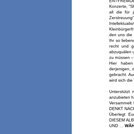
ENTFREMD
Konzerte, “S
all die für
Zerstreuu
Intellektual
Kleinbürgerf
den uns die 
Ihr so liebe
recht und g
abzuquälen u
zu müssen – 
Hier haben
derjenigen
gebracht. Au
wird sich di
Unterstützt 
anzubieten 
Versammelt E
DENKT NAC
Überlegt Eu
DIESEM AL
UND …
WÄHL