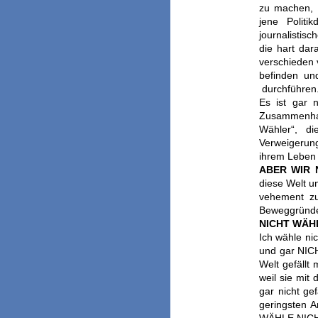
zu machen, d
jene Polit
journalistis
die hart dar
verschieden 
befinden un
durchführen
Es ist gar 
Zusammenhang
Wähler“, 
Verweigerun
ihrem Leben 
ABER WIR 
diese Welt u
vehement zu
Beweggründe 
NICHT WÄHL
Ich wähle nic
und gar NICH
Welt gefällt 
weil sie mit
gar nicht gef
geringsten A