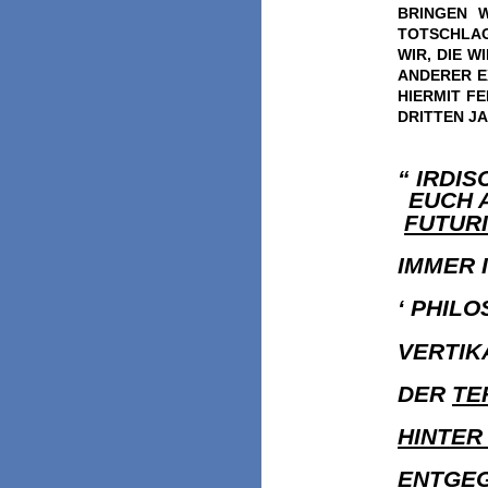
BRINGEN W
TOTSCHLAG
WIR, DIE 
ANDERER E
HIERMIT F
DRITTEN J
“ IRDI
EUCH 
FUTUR
IMMER 
‘ PHILO
VERTIK
DER
TE
HINTER
ENTGEGE