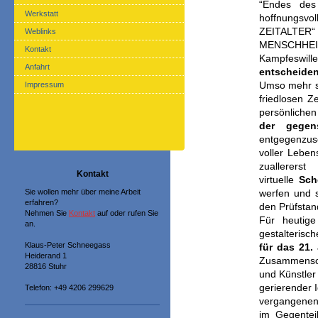
“Endes des
Werkstatt
hoffnungsvo
ZEITALTER
Weblinks
MENSCHHEI
Kontakt
Kampfesw
Anfahrt
entscheide
Impressum
Umso mehr 
friedlosen Z
persönlichen
der gegens
entgegenzuse
voller Leben
zuallerer
Kontakt
virtuelle
Sch
Sie wollen mehr über meine Arbeit
werfen und s
erfahren?
den Prüfstand
Nehmen Sie
Kontakt
auf oder rufen Sie
Für heutige
an.
gestalterisc
Klaus-Peter Schneegass
für das 21.
Heiderand 1
Zusammenschl
28816 Stuhr
und Künstler
gerierender I
Telefon: +49 4206 299629
vergangenen 
im Gegenteil