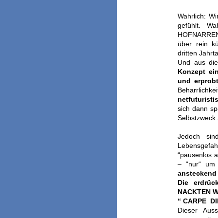
Wahrlich: 
gefühlt. W
HOFNARREN ge
über rein k
dritten Jahrt
Und aus d
Konzept ein
und erpro
Beharrlic
netfuturisti
sich dann sp
Selbstzweck 
Jedoch sin
Lebensgefah
“pausenlos a
– “nur“ um
ansteckend
Die erdrüc
NACKTEN W
“ CARPE DI
Dieser Auss