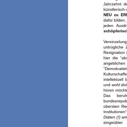
Jahrzehnt d
künstlerisc
NEU zu ER
dafür bilden
jeden Ausd
schöpferisc
Vereinzelun
untrügliche 
Resignation
hier die “ab
angeblichen 
“Demokratie
Kulturscha
intellektuel
und
wohl doti
hören möchte
Das beru
bundesrepubl
obersten Re
Institutione
Diäten (!)
am 
eingeübt