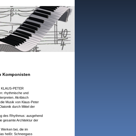
n Komponisten
en KLAUS-PETER
en: rhythmische und
terpreten. Akribisch
 die Musik von Klaus-Peter
atonik durch Mittel der
tung des Rhythmus: ausgehend
ie gesamte Architektur der
 Werken bei, die im
das heißt: Schneegass