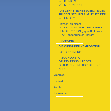
VOLK - MASSE -
VÖLKER(UN)RECHT
"DIE ZEHN FREIHEITSGEBOTE DES
'FRIEDENSTEMPELS IM LICHTE DER
VOLUNTAS'"
Skizzen zu einem
VOLUNTARISTISCH-LIBERTÄREN
PENTAPTYCHON gegen ALLE vom
STAAT angeordneten übergrif
"ANARCHIE"
DIE KUNST DER KOMPOSITION
DAS BUCH NERO
"RECONQUISTA":
GRÜNDUNGSBULLE DER
GLAUBENSGEMEINSCHAFT DES
NERO
Weblinks
Kontakt
Anfahrt
Impressum