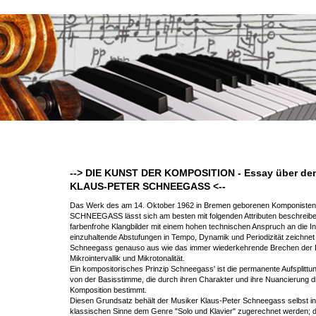
--> DIE KUNST DER KOMPOSITION - Essay über de
KLAUS-PETER SCHNEEGASS <--
Das Werk des am 14. Oktober 1962 in Bremen geborenen Komponist
SCHNEEGASS lässt sich am besten mit folgenden Attributen beschreib
farbenfrohe Klangbilder mit einem hohen technischen Anspruch an die In
einzuhaltende Abstufungen in Tempo, Dynamik und Periodizität zeichnet
Schneegass genauso aus wie das immer wiederkehrende Brechen der Di
Mikrointervallik und Mikrotonalität.
Ein kompositorisches Prinzip Schneegass' ist die permanente Aufsplit
von der Basisstimme, die durch ihren Charakter und ihre Nuancierung d
Komposition bestimmt.
Diesen Grundsatz behält der Musiker Klaus-Peter Schneegass selbst in
klassischen Sinne dem Genre "Solo und Klavier" zugerechnet werden; 