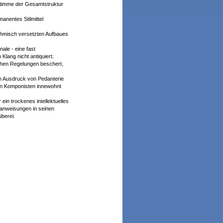
lostimme der Gesamtstruktur
anentes Stilmittel
ythmisch versetzten Aufbaues
ale - eine fast
Klang nicht antiquiert.
schen Regelungen beschert,
ein Ausdruck von Pedanterie
en Komponisten innewohnt
ein trockenes intellektuelles
lanweisungen in seinen
überei.