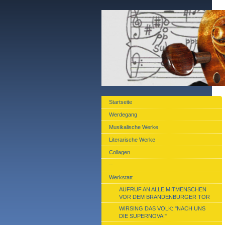
Startseite
Werdegang
Musikalische Werke
Literarische Werke
Collagen
--
Werkstatt
AUFRUF AN ALLE MITMENSCHEN
VOR DEM BRANDENBURGER TOR
WIRSING DAS VOLK: "NACH UNS
DIE SUPERNOVA!"