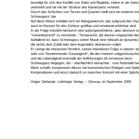
beseitigt für sich den Konflikt von Solist und Begleiter, indem er die So
unterwirft und sie mit der Struktur des Klavierparts verwebt.
Durch das Schichten von Terzen und Quarten stellt sich ein anderes imm
Schneegass' dar.
Auf diese Weise entfaltet sich ein Klangspektrum, das aufgrund des rh
auch im Konzert für den Zuhörer greifbar und emotional erfahrbar wird.
In der Folge entsteht hierdurch eine außergewöhnliche, aber dennoch ton
"romantisierend" zu nennende - Tonsprache, die dessen ungeachtet den 
Auffallend ist, dass Schneegass seiner Musik eine Vielzahl an dynami
die nichts dem Zufall oder dem Augenblick überlassen sollen.
Er zwingt die Interpreten förmlich, seinen Intentionen Folge zu leisten: 
oder von "bestimmender Genauigkeit", die den meisten zeitgenössisch
und die Lebendigkeit innerhalb der Aufführungen oft vermissen lässt.
Schneegass hingegen, der - oberflächlich betrachtet - vom Notenbild her 
Werk schafft, kompensiert dieses mit humoristischen Einlagen und Spie
Kompositionen und würzt dadurch so manches Konzert mit einer Spitzb
Holger Stefaniak, Lothringer Verlag --- Dessau, im September 2005